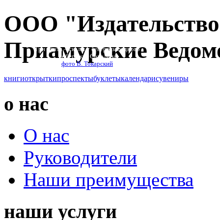
ООО "Издательство
Приамурские Ведом
Три брата – скалы у северо-западного
побережья Сахалина
фото В. Токарский
книги
открытки
проспекты
буклеты
календари
сувениры
о нас
О нас
Руководители
Наши преимущества
наши услуги