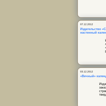
07.12.2012
Издательство «С
настенный кале
03.12.2012
«Вечный» кален
Изда
зака
стра
твер