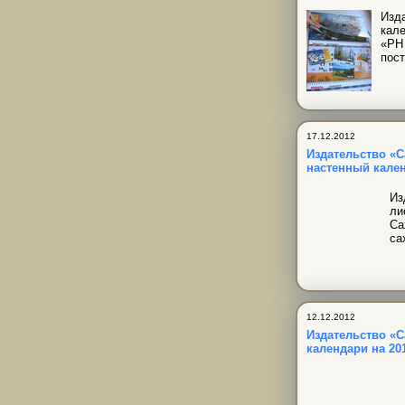
Изд
кал
«РН
пост
17.12.2012
Издательство «С
настенный кале
Из
ли
Са
са
12.12.2012
Издательство «
календари на 201