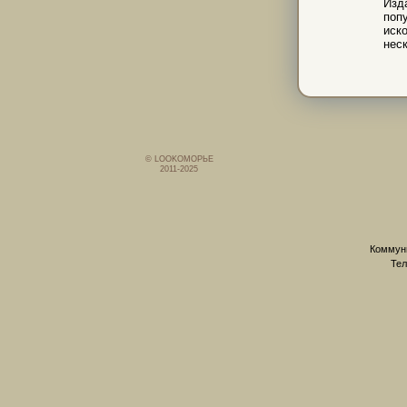
Изд
поп
иск
неск
© LOOKОМОРЬЕ
2011-2025
Коммуни
Тел