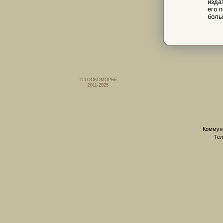
изда
его 
боль
© LOOKОМОРЬЕ
2011-2025
Коммуни
Тел