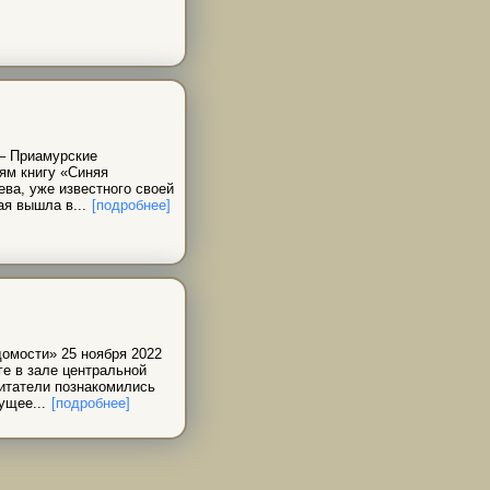
– Приамурские
ям книгу «Синяя
ева, уже известного своей
ая вышла в...
[подробнее]
омости» 25 ноября 2022
ге в зале центральной
читатели познакомились
ущее...
[подробнее]