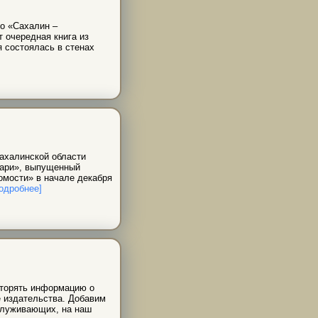
во «Сахалин –
 очередная книга из
я состоялась в стенах
ахалинской области
мари», выпущенный
омости» в начале декабря
подробнее]
вторять информацию о
е издательства. Добавим
аслуживающих, на наш