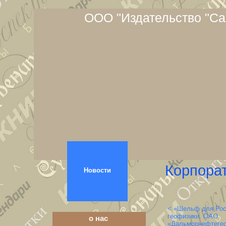
ООО "Издательство "Са
Корпора
Новости
< «Шельф для Рос
геофизики. ОАО
о нас
«Дальморнефтегео