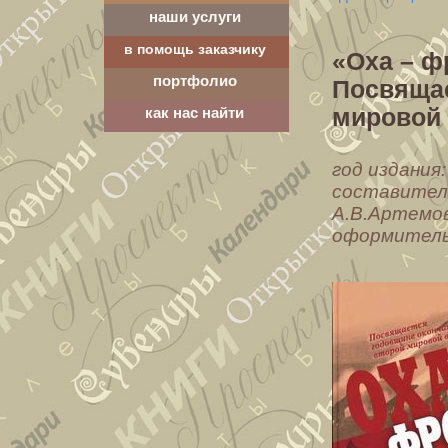
наши услуги
в помощь заказчику
«Оха – фр
портфолио
Посвящае
мировой
как нас найти
год издания
составитель
А.В.Артемов
оформитель