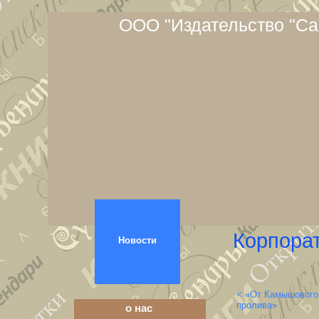
ООО "Издательство "Са
Корпора
Новости
< «От Камышового 
пролива»
о нас