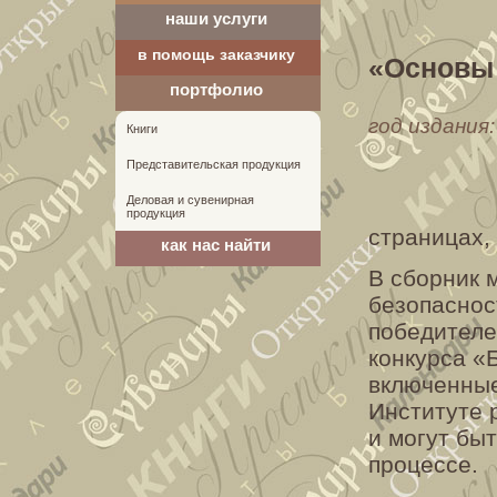
наши услуги
в помощь заказчику
«Основы 
портфолио
год издания:
Книги
Представительская продукция
Деловая и сувенирная
продукция
страницах, 
как нас найти
В сборник 
безопаснос
победителе
конкурса «
включенные
Институте 
и могут бы
процессе.