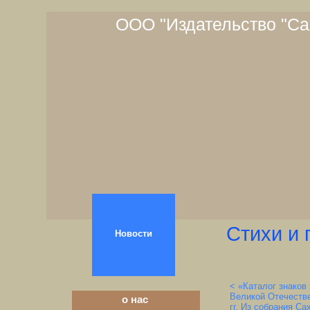
ООО "Издательство "Са
Стихи и 
Новости
< «Каталог знаков
Великой Отечестве
о нас
гг. Из собрания Са