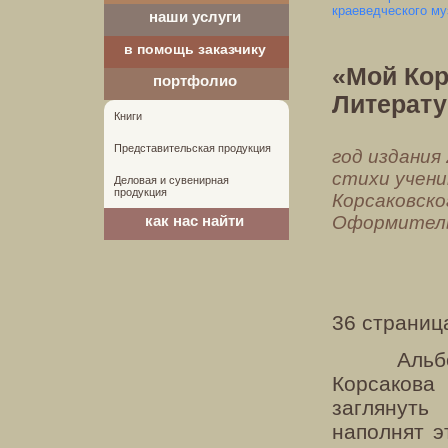
краеведческого му
наши услуги
в помощь заказчику
«Мой Кор
портфолио
Литерат
Книги
Представительская продукция
год издания
стихи учени
Деловая и сувенирная
продукция
Корсаковско
Оформитель 
как нас найти
36 страница
Альбо
Корсакова 
заглянуть
наполнят э