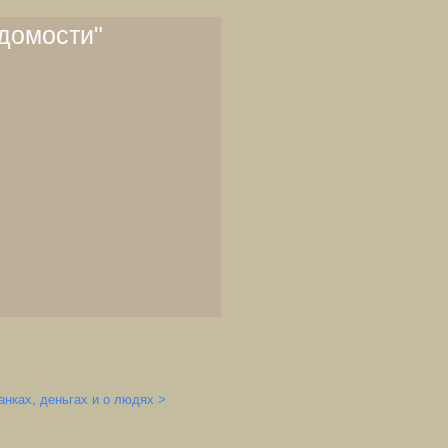
домости"
анках, деньгах и о людях >