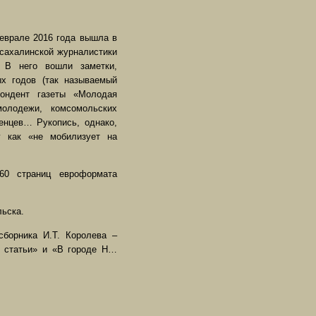
еврале 2016 года вышла в
н сахалинской журналистики
 В него вошли заметки,
х годов (так называемый
пондент газеты «Молодая
молодежи, комсомольских
енцев… Рукопись, однако,
у как «не мобилизует на
60 страниц евроформата
льска.
сборника И.Т. Королева –
, статьи» и «В городе Н…