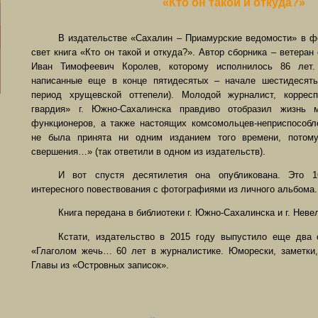
«Кто он такой и откуда?»
В издательстве «Сахалин – Приамурские ведомости» в ф
свет книга «Кто он такой и откуда?». Автор сборника – ветера
Иван Тимофеевич Королев, которому исполнилось 86 лет.
написанные еще в конце пятидесятых – начале шестидесяты
период хрущевской оттепели). Молодой журналист, коррес
гвардия» г. Южно-Сахалинска правдиво отобразил жизнь 
функционеров, а также настоящих комсомольцев-неприспособл
не была принята ни одним изданием того времени, потом
свершения…» (так ответили в одном из издательств).
И вот спустя десятилетия она опубликована. Это 1
интересного повествования с фотографиями из личного альбома.
Книга передана в библиотеки г. Южно-Сахалинска и г. Неве
Кстати, издательство в 2015 году выпустило еще два 
«Глаголом жечь… 60 лет в журналистике. Юморески, заметки
Главы из «Островных записок».