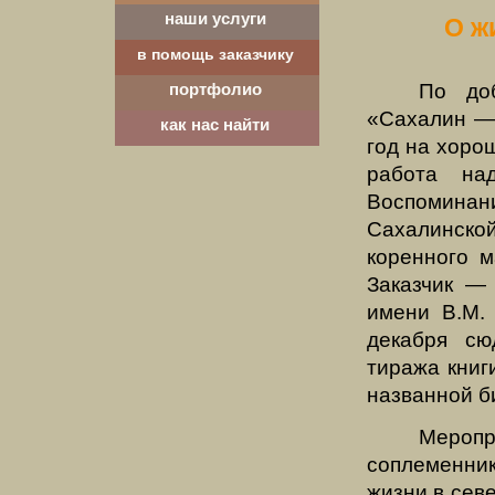
наши услуги
О ж
в помощь заказчику
По доб
портфолио
«Сахалин
—
как нас найти
год на хоро
работа на
Воспомина
Сахалинск
коренного м
Заказчик
—
имени В.М.
декабря сю
тиража книг
названной б
Меропр
соплеменни
жизни в сев