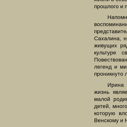
прошлого и 
Напом
воспомина
представи
Сахалина, н
живущих ря
культуре 
Повествова
легенд и ми
проникнуто 
Ирина 
жизнь явля
малой роди
детей, мног
которую в
Венскому и 