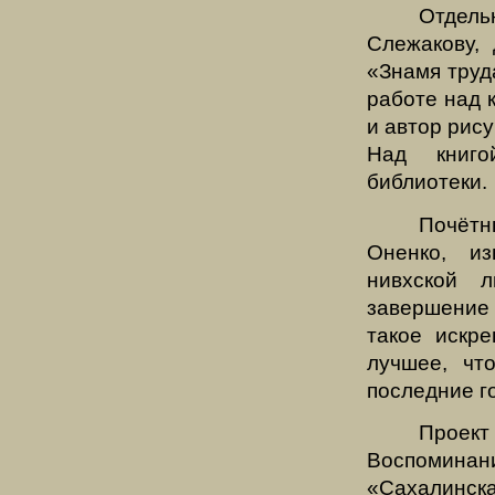
Отдел
Слежакову,
«
Знамя труд
работе над к
и автор рис
Над книго
библиотеки.
Почётн
Оненко, из
нивхской 
завершение 
такое искр
лучшее, чт
последние 
Проект
Воспоминан
«
Сахалинска