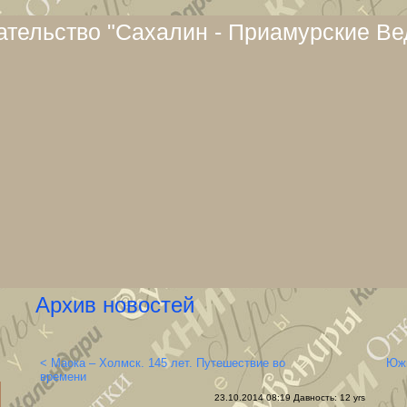
тельство "Сахалин - Приамурские Ве
Архив новостей
< Маока – Холмск. 145 лет. Путешествие во
Южн
времени
23.10.2014 08:19 Давность: 12 yrs