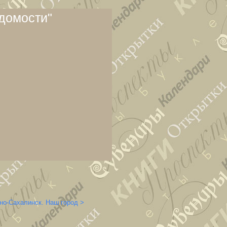
домости"
о-Сахалинск. Наш город >