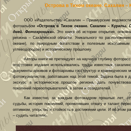
Острова в Тихом океане. Сахалин –
ООО «Издательство «Сахалин – Приамурские ведомости
фотоальбом
«
Острова в Тихом океане. Сахалин – Курилы.
дней. Фотохроника
».
Это книга об истории открытия, освоен
региона – Сахалинской области. Уникального по расположению
океане), по природным богатствам и полезным ископаемым
углеводородов) и историческому прошлому.
Авторы книги не претендуют на научную глубину фоторасск
подготовке издания использовались труды известных сахалинс
документы архивов и фотоархивы госструктур и краеведческих 
фотожурналистов, работавших над этой темой. Задача была в д
экскурс в историческое прошлое региона, дать почувствов
поколений первооткрывателей, а затем и созидателей.
Как известно, за каждым фотокадром прошлых лет, ст
судьбы, история поколений, проявлявших отвагу и талант перв
оптимизм, упорство и стойкость в достижении цели. И об этом р
– судить читателю.