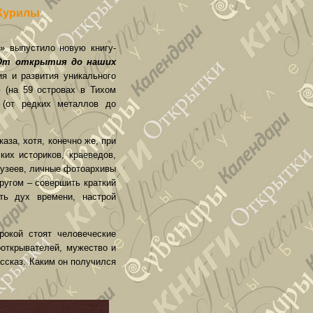
 Курилы
» выпустило новую книгу-
От открытия до наших
ия и развития уникального
 (на 59 островах в Тихом
 (от редких металлов до
аза, хотя, конечно же, при
ких историков, краеведов,
музеев, личные фотоархивы
ругом – совершить краткий
ать дух времени, настрой
рокой стоят человеческие
ооткрывателей, мужество и
ассказ. Каким он получился