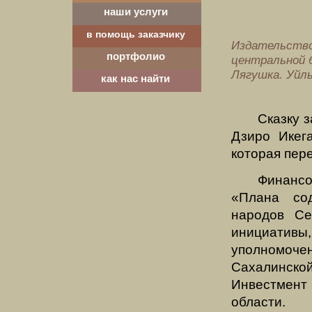
наши услуги
в помощь заказчику
Издательство
портфолио
центральной 
Лягушка. Уйль
как нас найти
Сказку 
Дзиро Икег
которая пер
Финансо
«Плана со
народов Се
инициативы
уполномоче
Сахалинск
Инвестмент
области.