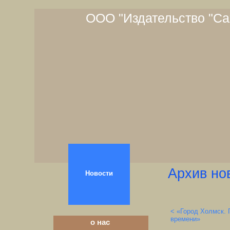
ООО "Издательство "Са
Архив но
Новости
< «Город Холмск. 
времени»
о нас