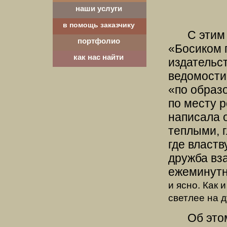
наши услуги
в помощь заказчику
С этим
портфолио
«Босиком 
как нас найти
издательс
ведомости»
«по образо
по месту р
написала 
теплыми, 
где властв
дружба вз
ежеминутн
и ясно. Как 
светлее на 
Об это