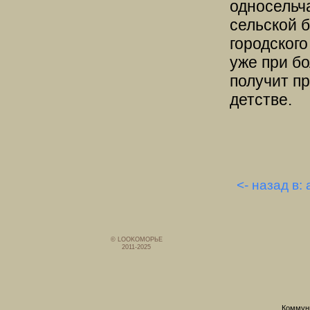
односельча
сельской б
городского
уже при бо
получит пр
детстве.
<- назад в:
© LOOKОМОРЬЕ
2011-2025
Коммуни